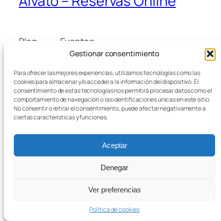
Alvato – Reservas Online
Blog
Eventos
Acerca de
Tienda
Gestionar consentimiento
FAQs
Patrones
Para ofrecer las mejores experiencias, utilizamos tecnologías como las
Autores
Temas
cookies para almacenar y/o acceder a la información del dispositivo. El
consentimiento de estas tecnologías nos permitirá procesar datos como el
comportamiento de navegación o las identificaciones únicas en este sitio.
No consentir o retirar el consentimiento, puede afectar negativamente a
ciertas características y funciones.
Twenty Twenty-Five
Diseñado con
WordPress
Aceptar
Denegar
Ver preferencias
Política de cookies